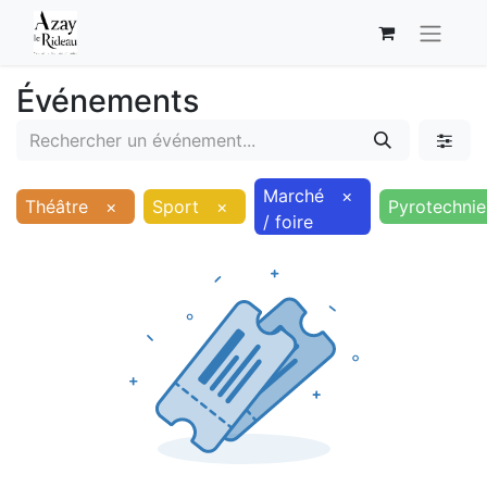
Événements
Marché
×
Théâtre
×
Sport
×
Pyrotechnie
/ foire