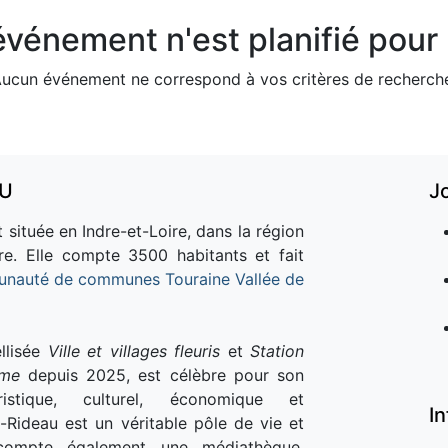
vénement n'est planifié pour l
ucun événement ne correspond à vos critères de recherch
AU
J
 située en Indre-et-Loire, dans la région
re. Elle compte 3500 habitants et fait
nauté de communes Touraine Vallée de
llisée
Ville et villages fleuris
et
Station
sme
depuis 2025, est célèbre pour son
istique, culturel, économique et
I
e-Rideau est un véritable pôle de vie et
e compte également une médiathèque,