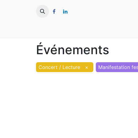
​
Actualités
Ma ville
Tourisme
Événements
Concert / Lecture
×
Manifestation fes