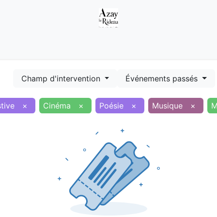
Démarches
Equipements
Evénements
Smart terr
Champ d'intervention
Événements passés
tive
×
Cinéma
×
Poésie
×
Musique
×
M