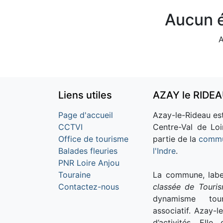
Aucun é
A
Liens utiles
AZAY le RIDE
Page d'accueil
Azay-le-Rideau est
CCTVI
Centre-Val de Loi
Office de tourisme
partie de la
commu
Balades fleuries
l'Indre
.
PNR Loire Anjou
Touraine
La commune, labe
Contactez-nous
classée de Touri
dynamisme tour
associatif. Azay-l
d’activités. Ell