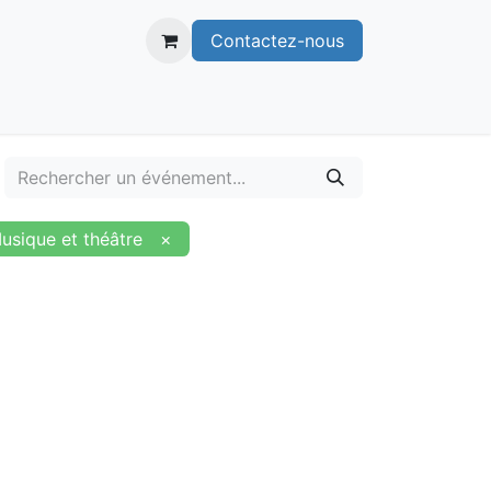
Contactez-nous
itoire
Publications
Voie verte
usique et théâtre
×