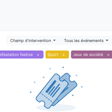
Démarches
Equipements
Evénements
Smart terr
Champ d'intervention
Tous les événements
ifestation festive
×
Sport
×
Jeux de société
×