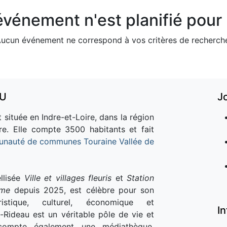
vénement n'est planifié pour l
ucun événement ne correspond à vos critères de recherch
AU
J
 située en Indre-et-Loire, dans la région
re. Elle compte 3500 habitants et fait
nauté de communes Touraine Vallée de
llisée
Ville et villages fleuris
et
Station
sme
depuis 2025, est célèbre pour son
istique, culturel, économique et
I
e-Rideau est un véritable pôle de vie et
e compte également une médiathèque,