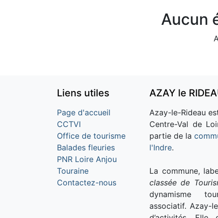
Aucun é
A
Liens utiles
AZAY le RIDE
Page d'accueil
Azay-le-Rideau est
CCTVI
Centre-Val de Loi
Office de tourisme
partie de la
commu
Balades fleuries
l'Indre
.
PNR Loire Anjou
Touraine
La commune, labe
Contactez-nous
classée de Touri
dynamisme tour
associatif. Azay-l
d’activités. Ell