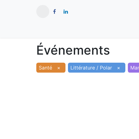
​
Actualités
Ma ville
Tourisme
Événements
Santé
×
Littérature / Polar
×
Man