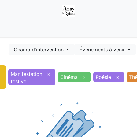
Démarches
Equipements
Evénements
Smart terr
Champ d'intervention
Événements à venir
×
Manifestation
×
Cinéma
×
Poésie
×
Thé
festive