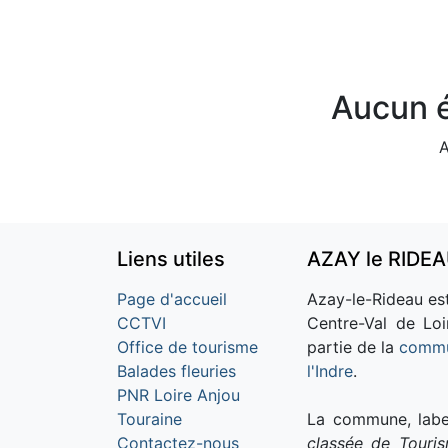
Aucun é
A
Liens utiles
AZAY le RIDE
Page d'accueil
Azay-le-Rideau est
CCTVI
Centre-Val de Loi
Office de tourisme
partie de la
commu
Balades fleuries
l'Indre
.
PNR Loire Anjou
Touraine
La commune, labe
Contactez-nous
classée de Touri