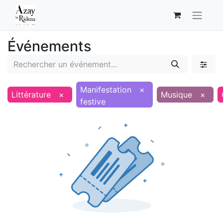
Événements
Manifestation
×
Littérature
×
Musique
×
festive