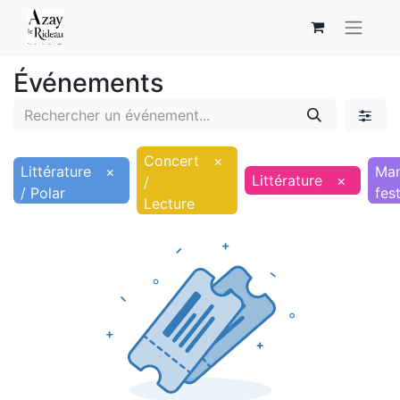
Événements
Concert
×
Littérature
×
Man
Littérature
×
/
/ Polar
fes
Lecture