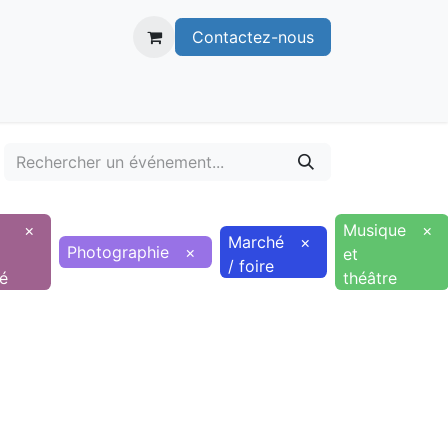
Contactez-nous
itoire
Publications
Voie verte
×
Musique
×
Marché
×
Photographie
×
et
/ foire
té
théâtre