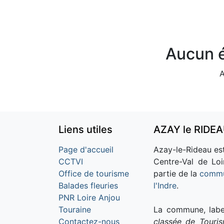
Aucun é
A
Liens utiles
AZAY le RIDE
Page d'accueil
Azay-le-Rideau est
CCTVI
Centre-Val de Loi
Office de tourisme
partie de la
commu
Balades fleuries
l'Indre
.
PNR Loire Anjou
Touraine
La commune, labe
Contactez-nous
classée de Touri