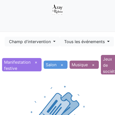
Démarches
Equipements
Evénements
Smart terr
Champ d'intervention
Tous les événements
Jeux
Manifestation
×
Salon
×
Musique
×
de
festive
socié