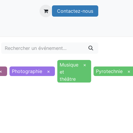
Contactez-nous
itoire
Publications
Voie verte
Musique
×
×
Photographie
×
Pyrotechnie
×
et
théâtre