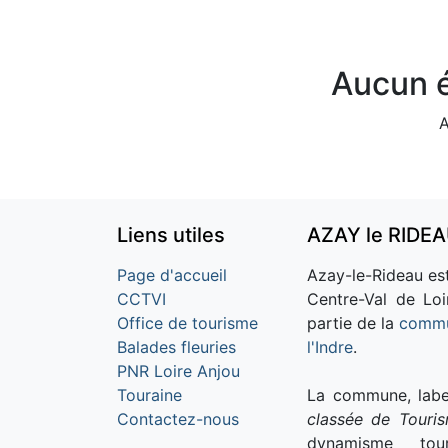
Aucun é
A
Liens utiles
AZAY le RIDE
Page d'accueil
Azay-le-Rideau est
CCTVI
Centre-Val de Loi
Office de tourisme
partie de la
commu
Balades fleuries
l'Indre
.
PNR Loire Anjou
Touraine
La commune, labe
Contactez-nous
classée de Touri
dynamisme tour