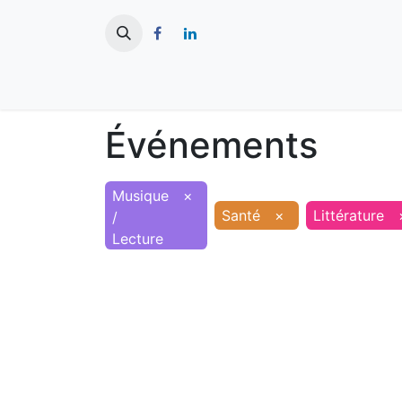
​
Actualités
Ma ville
Tourisme
Événements
Musique
×
Santé
×
Littérature
/
Lecture