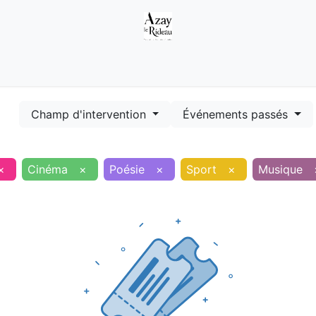
Démarches
Equipements
Evénements
Smart terr
Champ d'intervention
Événements passés
×
Cinéma
×
Poésie
×
Sport
×
Musique