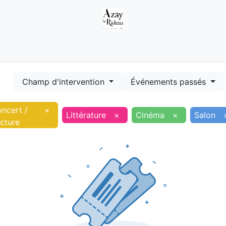
Démarches
Equipements
Evénements
Smart terr
Champ d'intervention
Événements passés
ncert /
×
Littérature
×
Cinéma
×
Salon
cture