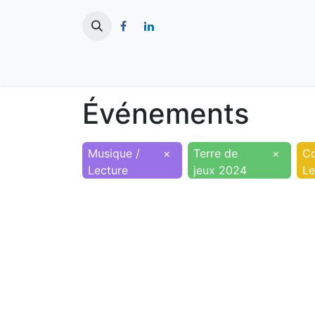
​
Actualités
Ma ville
Tourisme
Événements
Musique /
×
Terre de
×
Co
Lecture
jeux 2024
Le