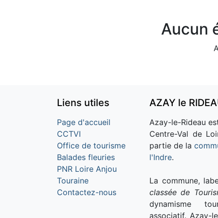
Aucun é
A
Liens utiles
AZAY le RIDE
Page d'accueil
Azay-le-Rideau est
CCTVI
Centre-Val de Loi
Office de tourisme
partie de la
commu
Balades fleuries
l'Indre
.
PNR Loire Anjou
Touraine
La commune, labe
Contactez-nous
classée de Touri
dynamisme tour
associatif. Azay-l