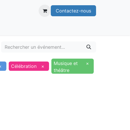
Contactez-nous
itoire
Publications
Voie verte
Musique et
×
×
Célébration
×
théâtre