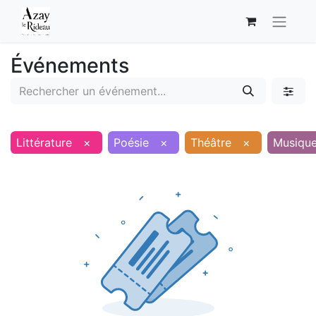
Événements
Littérature
×
Poésie
×
Théâtre
×
Musiqu