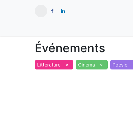
​
Actualités
Ma ville
Tourisme
Événements
Littérature
×
Cinéma
×
Poésie