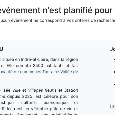
vénement n'est planifié pour l
ucun événement ne correspond à vos critères de recherch
AU
J
 située en Indre-et-Loire, dans la région
re. Elle compte 3500 habitants et fait
nauté de communes Touraine Vallée de
llisée
Ville et villages fleuris
et
Station
sme
depuis 2025, est célèbre pour son
istique, culturel, économique et
I
e-Rideau est un véritable pôle de vie et
e compte également une médiathèque,