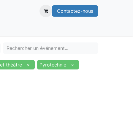
Contactez-nous
itoire
Publications
Voie verte
et théâtre
×
Pyrotechnie
×