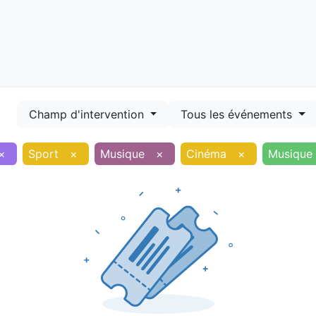
Démarches
Equipements
Evénements
Smart terr
Champ d'intervention
Tous les événements
×
Sport
×
Musique
×
Cinéma
×
Musique 