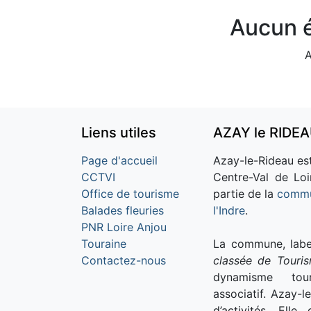
Aucun é
A
Liens utiles
AZAY le RIDE
Page d'accueil
Azay-le-Rideau est
CCTVI
Centre-Val de Loi
Office de tourisme
partie de la
commu
Balades fleuries
l'Indre
.
PNR Loire Anjou
Touraine
La commune, labe
Contactez-nous
classée de Touri
dynamisme tour
associatif. Azay-l
d’activités. Ell