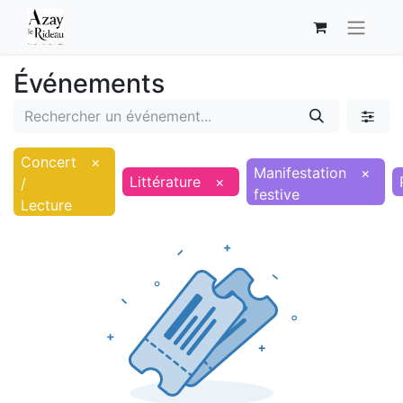
Événements
Concert
×
Manifestation
×
Littérature
×
/
festive
Lecture