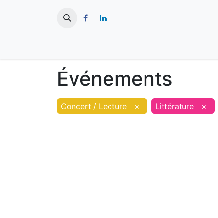
​
Actualités
Ma ville
Tourisme
Événements
Concert / Lecture
×
Littérature
×