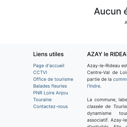
Aucun é
A
Liens utiles
AZAY le RIDE
Page d'accueil
Azay-le-Rideau est
CCTVI
Centre-Val de Loi
Office de tourisme
partie de la
commu
Balades fleuries
l'Indre
.
PNR Loire Anjou
Touraine
La commune, labe
Contactez-nous
classée de Touri
dynamisme tour
associatif. Azay-l
d’activités. Ell