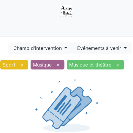
Démarches
Equipements
Evénements
Smart terr
Champ d'intervention
Événements à venir
Sport
×
Musique
×
Musique et théâtre
×