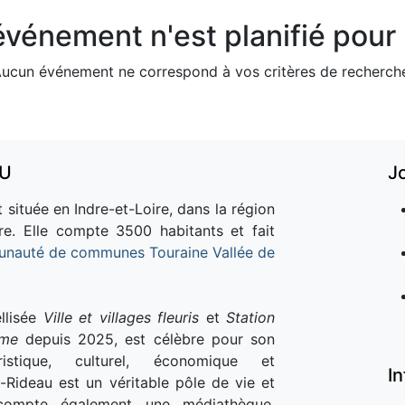
vénement n'est planifié pour l
ucun événement ne correspond à vos critères de recherch
AU
J
 située en Indre-et-Loire, dans la région
re. Elle compte 3500 habitants et fait
nauté de communes Touraine Vallée de
llisée
Ville et villages fleuris
et
Station
sme
depuis 2025, est célèbre pour son
istique, culturel, économique et
I
e-Rideau est un véritable pôle de vie et
e compte également une médiathèque,