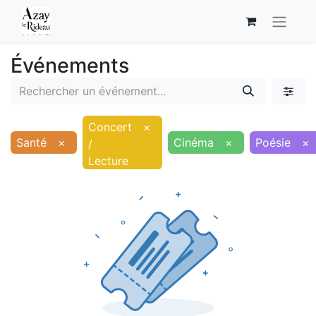
Événements
Concert
×
Santé
×
Cinéma
×
Poésie
×
/
Lecture