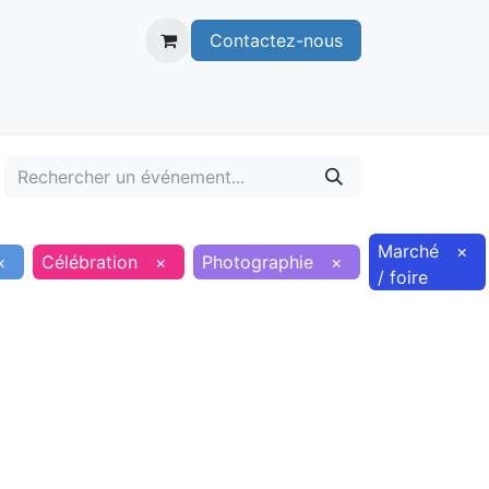
Contactez-nous
itoire
Publications
Voie verte
Marché
×
×
Célébration
×
Photographie
×
/ foire