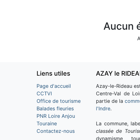
Aucun é
A
Liens utiles
AZAY le RIDE
Page d'accueil
Azay-le-Rideau est
CCTVI
Centre-Val de Loi
Office de tourisme
partie de la
commu
Balades fleuries
l'Indre
.
PNR Loire Anjou
Touraine
La commune, labe
Contactez-nous
classée de Touri
dynamisme tour