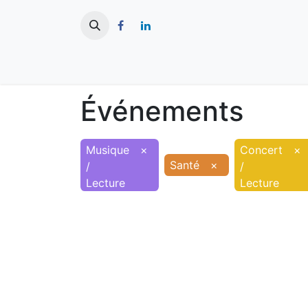
​
Actualités
Ma ville
Tourisme
Événements
Musique
×
Concert
×
Santé
×
/
/
Lecture
Lecture