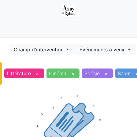
Démarches
Equipements
Evénements
Smart terr
Champ d'intervention
Événements à venir
Littérature
×
Cinéma
×
Poésie
×
Salon