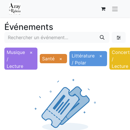
Événements
Musique
×
Concert
Littérature
×
Santé
×
/
/
/ Polar
Lecture
Lecture