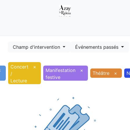
Démarches
Equipements
Evénements
Smart terr
Champ d'intervention
Événements passés
Concert
×
×
Manifestation
×
Théâtre
×
N
/
festive
Lecture