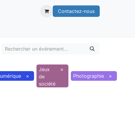
Contactez-nous
itoire
Publications
Voie verte
Jeux
×
umérique
×
Photographie
×
de
société