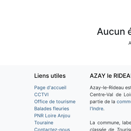
Aucun é
A
Liens utiles
AZAY le RIDE
Page d'accueil
Azay-le-Rideau est
CCTVI
Centre-Val de Loi
Office de tourisme
partie de la
commu
Balades fleuries
l'Indre
.
PNR Loire Anjou
Touraine
La commune, labe
Contactez-nous
classée de Touri