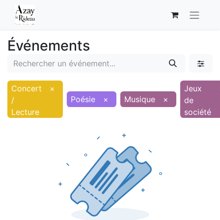
Événements
Concert
×
Jeux
Poésie
×
Musique
×
/
de
Lecture
société