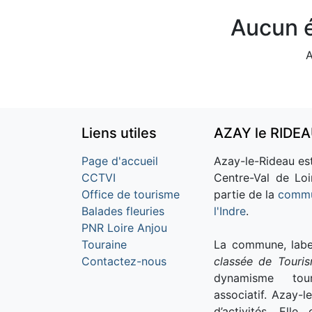
Aucun é
A
Liens utiles
AZAY le RIDE
Page d'accueil
Azay-le-Rideau est
CCTVI
Centre-Val de Loi
Office de tourisme
partie de la
commu
Balades fleuries
l'Indre
.
PNR Loire Anjou
Touraine
La commune, labe
Contactez-nous
classée de Touri
dynamisme tour
associatif. Azay-l
d’activités. Ell