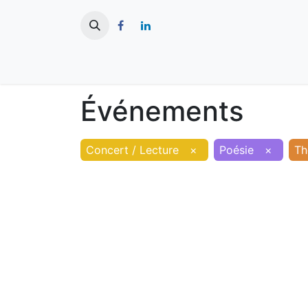
​
Actualités
Ma ville
Tourisme
Événements
Concert / Lecture
×
Poésie
×
Th