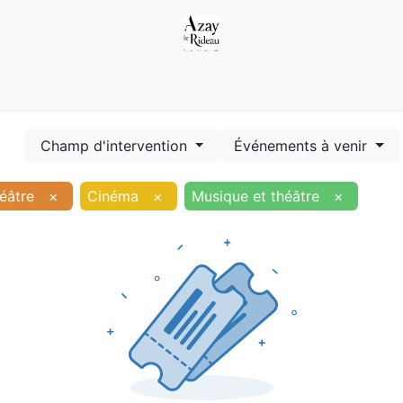
Démarches
Equipements
Evénements
Smart terr
Champ d'intervention
Événements à venir
éâtre
×
Cinéma
×
Musique et théâtre
×