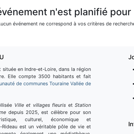
vénement n'est planifié pour l
ucun événement ne correspond à vos critères de recherch
AU
J
 située en Indre-et-Loire, dans la région
re. Elle compte 3500 habitants et fait
nauté de communes Touraine Vallée de
llisée
Ville et villages fleuris
et
Station
sme
depuis 2025, est célèbre pour son
istique, culturel, économique et
I
e-Rideau est un véritable pôle de vie et
e compte également une médiathèque,