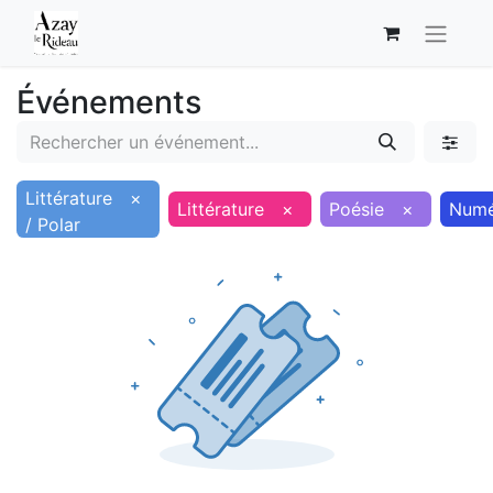
Événements
Littérature
×
Littérature
×
Poésie
×
Numé
/ Polar