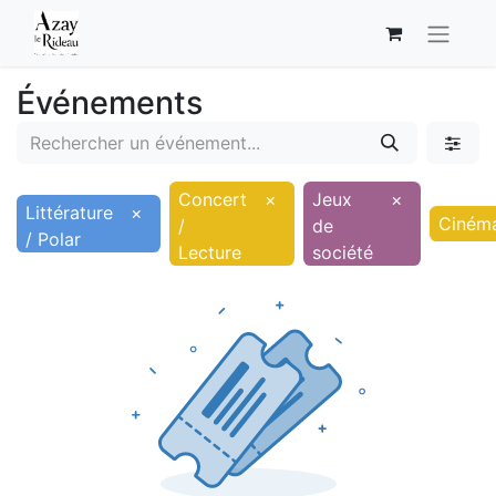
Événements
Concert
×
Jeux
×
Littérature
×
Ciném
/
de
/ Polar
Lecture
société