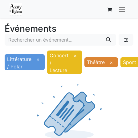
Événements
Concert
×
Littérature
×
Théâtre
×
Sport
/
/ Polar
Lecture