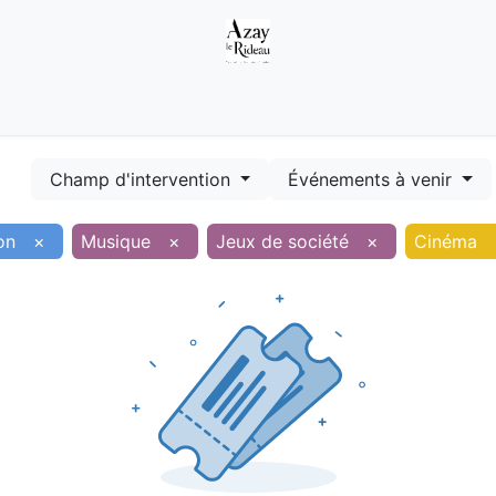
Démarches
Equipements
Evénements
Smart terr
Champ d'intervention
Événements à venir
on
×
Musique
×
Jeux de société
×
Cinéma