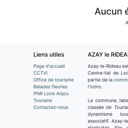
Aucun é
A
Liens utiles
AZAY le RIDE
Page d'accueil
Azay-le-Rideau est
CCTVI
Centre-Val de Loi
Office de tourisme
partie de la
commu
Balades fleuries
l'Indre
.
PNR Loire Anjou
Touraine
La commune, labe
Contactez-nous
classée de Touri
dynamisme tour
associatif. Azay-l
d’activités. Ell