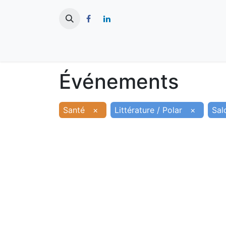
​
Actualités
Ma ville
Tourisme
Événements
Santé
×
Littérature / Polar
×
Sal