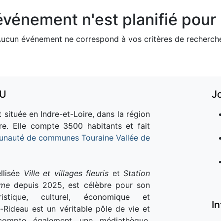
vénement n'est planifié pour l
ucun événement ne correspond à vos critères de recherch
AU
J
 située en Indre-et-Loire, dans la région
re. Elle compte 3500 habitants et fait
nauté de communes Touraine Vallée de
llisée
Ville et villages fleuris
et
Station
sme
depuis 2025, est célèbre pour son
istique, culturel, économique et
I
e-Rideau est un véritable pôle de vie et
e compte également une médiathèque,