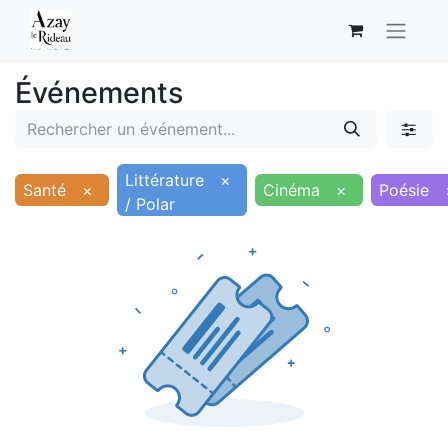
Événements
Littérature
×
Santé
×
Cinéma
×
Poésie
/ Polar