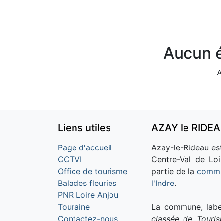
Aucun é
A
Liens utiles
AZAY le RIDE
Page d'accueil
Azay-le-Rideau est
CCTVI
Centre-Val de Loi
Office de tourisme
partie de la
commu
Balades fleuries
l'Indre
.
PNR Loire Anjou
Touraine
La commune, labe
Contactez-nous
classée de Touri