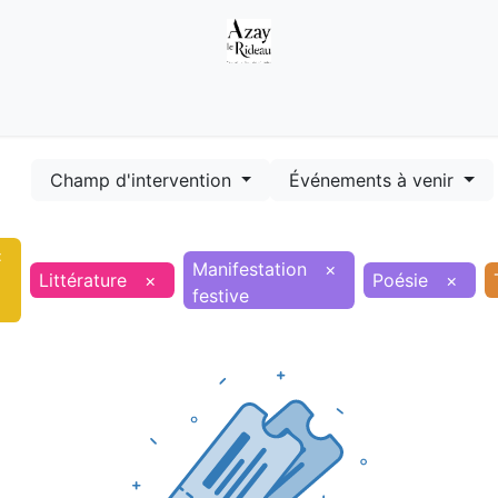
Démarches
Equipements
Evénements
Smart terr
Champ d'intervention
Événements à venir
×
Manifestation
×
Littérature
×
Poésie
×
festive