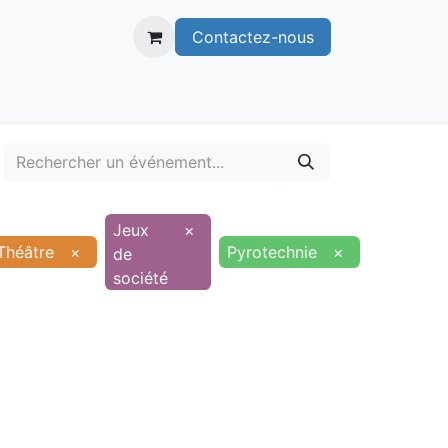
Contactez-nous
itoire
Publications
Voie verte
Jeux
×
Théâtre
×
Pyrotechnie
×
de
société