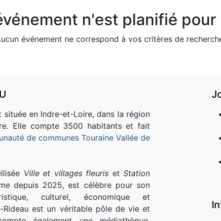
vénement n'est planifié pour l
ucun événement ne correspond à vos critères de recherch
AU
J
 située en Indre-et-Loire, dans la région
re. Elle compte 3500 habitants et fait
nauté de communes Touraine Vallée de
llisée
Ville et villages fleuris
et
Station
sme
depuis 2025, est célèbre pour son
istique, culturel, économique et
I
e-Rideau est un véritable pôle de vie et
e compte également une médiathèque,