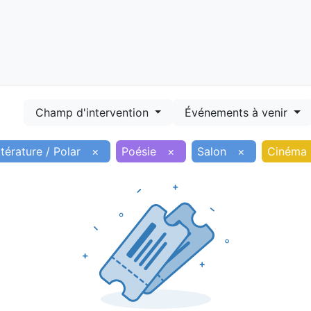
Démarches
Equipements
Evénements
Smart terr
Champ d'intervention
Événements à venir
ttérature / Polar
×
Poésie
×
Salon
×
Cinéma