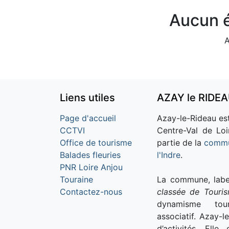
Aucun é
A
Liens utiles
AZAY le RIDE
Page d'accueil
Azay-le-Rideau est
CCTVI
Centre-Val de Loi
Office de tourisme
partie de la
commu
Balades fleuries
l'Indre
.
PNR Loire Anjou
Touraine
La commune, labe
Contactez-nous
classée de Touri
dynamisme tour
associatif. Azay-l
d’activités. Ell