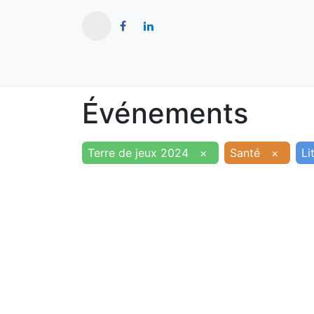
​
Actualités
Ma ville
Tourisme
Événements
Terre de jeux 2024
×
Santé
×
Li