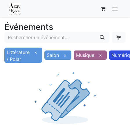
Événements
Littérature
×
Salon
×
Musique
×
Numériq
/ Polar