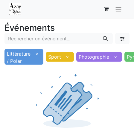
Événements
Littérature
×
Sport
×
Photographie
×
Py
/ Polar