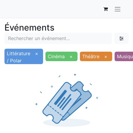
Événements
Littérature
×
Cinéma
×
Théâtre
×
Musiqu
/ Polar