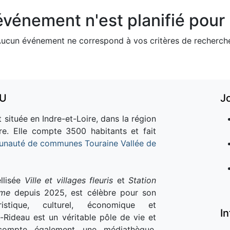
vénement n'est planifié pour l
ucun événement ne correspond à vos critères de recherch
AU
J
 située en Indre-et-Loire, dans la région
re. Elle compte 3500 habitants et fait
nauté de communes Touraine Vallée de
llisée
Ville et villages fleuris
et
Station
sme
depuis 2025, est célèbre pour son
istique, culturel, économique et
I
e-Rideau est un véritable pôle de vie et
e compte également une médiathèque,