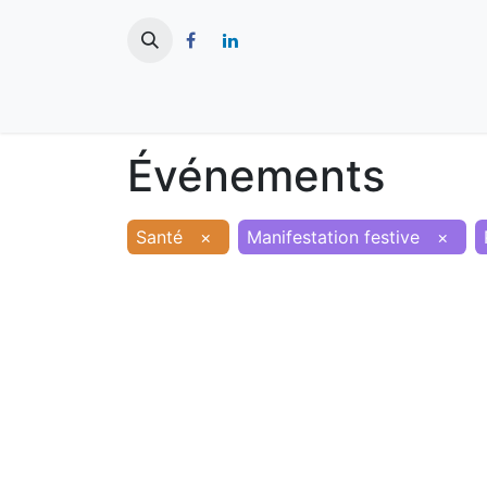
​
Actualités
Ma ville
Tourisme
Événements
Santé
×
Manifestation festive
×