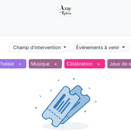
Démarches
Equipements
Evénements
Smart terr
Champ d'intervention
Événements à venir
Poésie
×
Musique
×
Célébration
×
Jeux de s