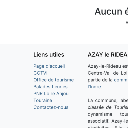
Aucun é
A
Liens utiles
AZAY le RIDE
Page d'accueil
Azay-le-Rideau est
CCTVI
Centre-Val de Loi
Office de tourisme
partie de la
commu
Balades fleuries
l'Indre
.
PNR Loire Anjou
Touraine
La commune, labe
Contactez-nous
classée de Touri
dynamisme tour
associatif. Azay-l
d’activités. Ell