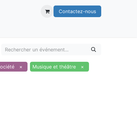
Contactez-nous
itoire
Publications
Voie verte
ociété
×
Musique et théâtre
×