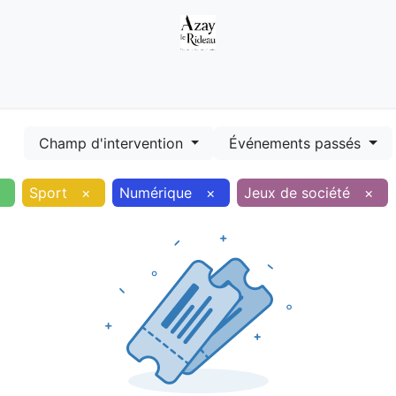
Démarches
Equipements
Evénements
Smart terr
Champ d'intervention
Événements passés
×
Sport
×
Numérique
×
Jeux de société
×