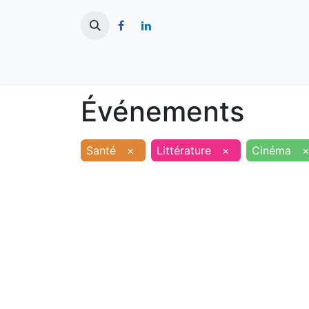
​
Actualités
Ma ville
Tourisme
Événements
Santé
×
Littérature
×
Cinéma