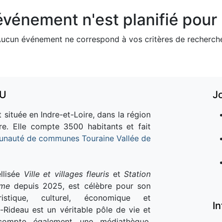
vénement n'est planifié pour l
ucun événement ne correspond à vos critères de recherch
AU
J
 située en Indre-et-Loire, dans la région
re. Elle compte 3500 habitants et fait
nauté de communes Touraine Vallée de
llisée
Ville et villages fleuris
et
Station
sme
depuis 2025, est célèbre pour son
istique, culturel, économique et
I
e-Rideau est un véritable pôle de vie et
e compte également une médiathèque,