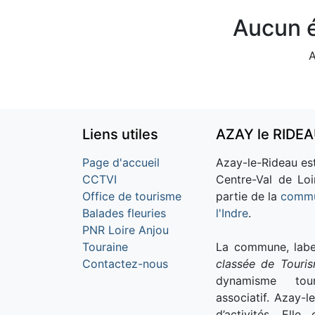
Aucun é
A
Liens utiles
AZAY le RIDE
Page d'accueil
Azay-le-Rideau est
CCTVI
Centre-Val de Loi
Office de tourisme
partie de la
commu
Balades fleuries
l'Indre
.
PNR Loire Anjou
Touraine
La commune, labe
Contactez-nous
classée de Touri
dynamisme tour
associatif. Azay-l
d’activités. Ell