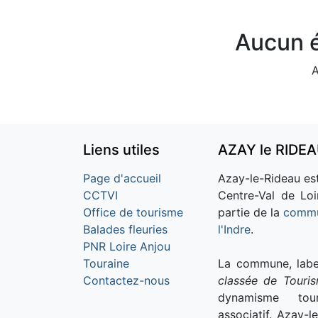
Aucun é
A
Liens utiles
AZAY le RIDE
Page d'accueil
Azay-le-Rideau est
CCTVI
Centre-Val de Loi
Office de tourisme
partie de la
commu
Balades fleuries
l'Indre
.
PNR Loire Anjou
Touraine
La commune, labe
Contactez-nous
classée de Touri
dynamisme tour
associatif. Azay-l