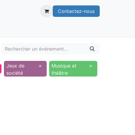
Contactez-nous
itoire
Publications
Voie verte
Jeux de
×
Musique et
×
société
théâtre