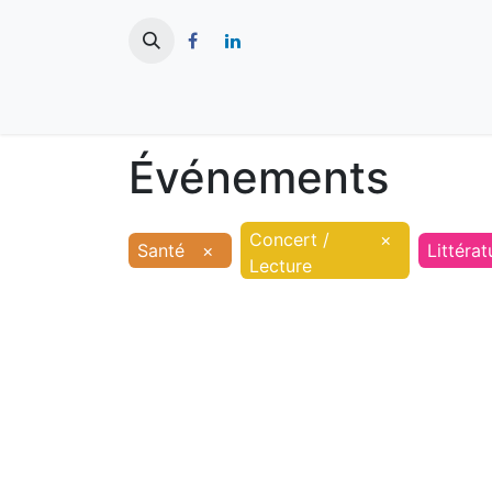
​
Actualités
Ma ville
Tourisme
Événements
Concert /
×
Santé
×
Littérat
Lecture