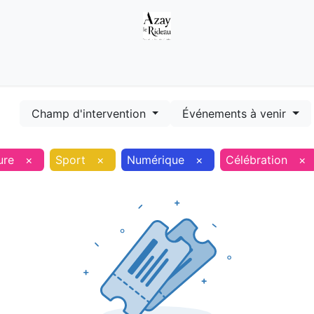
Démarches
Equipements
Evénements
Smart terr
Champ d'intervention
Événements à venir
ure
×
Sport
×
Numérique
×
Célébration
×