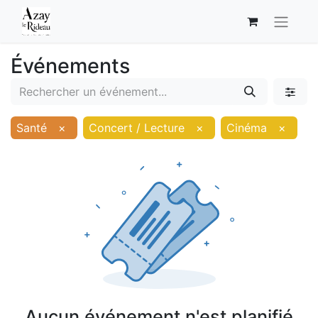
Événements
Santé
×
Concert / Lecture
×
Cinéma
×
Aucun événement n'est planifié