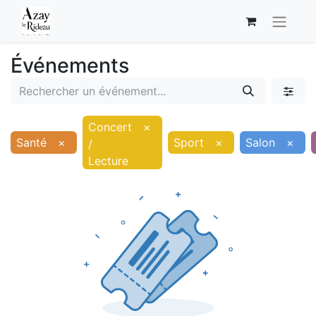
Événements
Concert
×
Santé
×
Sport
×
Salon
×
/
Lecture