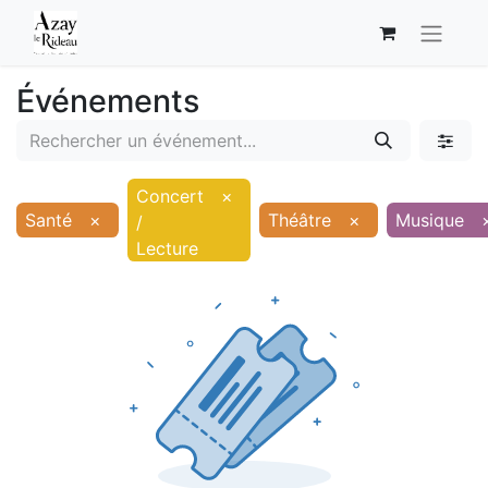
Événements
Concert
×
Santé
×
Théâtre
×
Musique
/
Lecture