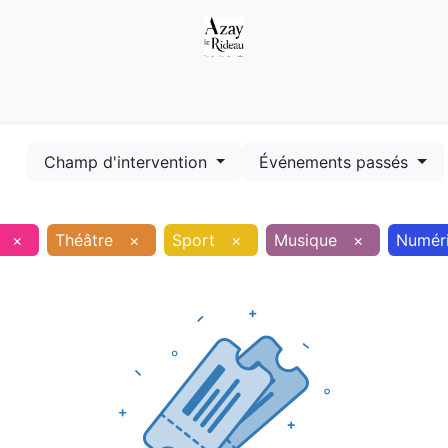
Démarches
Equipements
Evénements
Smart terr
Champ d'intervention
Événements passés
×
Théâtre
×
Sport
×
Musique
×
Numér