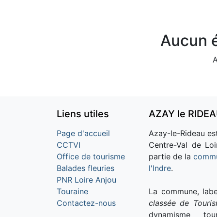
Aucun é
A
Liens utiles
AZAY le RIDE
Page d'accueil
Azay-le-Rideau est
CCTVI
Centre-Val de Loi
Office de tourisme
partie de la
commu
Balades fleuries
l'Indre
.
PNR Loire Anjou
Touraine
La commune, labe
Contactez-nous
classée de Touri
dynamisme tour