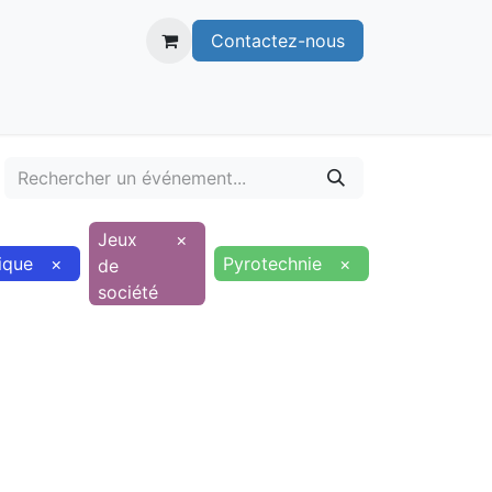
Contactez-nous
itoire
Publications
Voie verte
Jeux
×
ique
×
Pyrotechnie
×
de
société