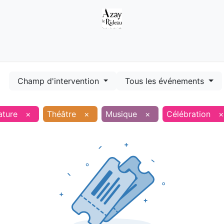
Démarches
Equipements
Evénements
Smart terr
Champ d'intervention
Tous les événements
ature
×
Théâtre
×
Musique
×
Célébration