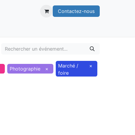
Contactez-nous
itoire
Publications
Voie verte
Marché /
×
×
Photographie
×
foire