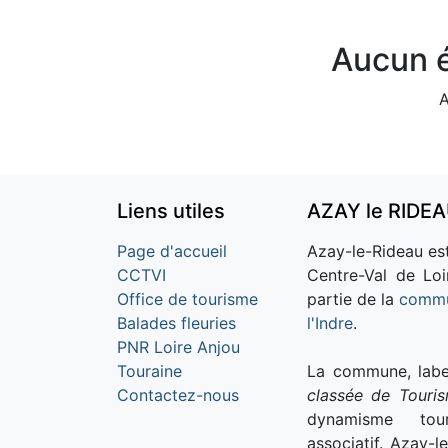
Aucun é
A
Liens utiles
AZAY le RIDE
Page d'accueil
Azay-le-Rideau est
CCTVI
Centre-Val de Loi
Office de tourisme
partie de la
commu
Balades fleuries
l'Indre
.
PNR Loire Anjou
Touraine
La commune, labe
Contactez-nous
classée de Touri
dynamisme tour
associatif. Azay-l