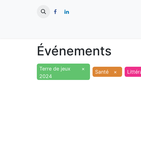
​
Actualités
Ma ville
Tourisme
Événements
Terre de jeux
×
Santé
×
Littér
2024