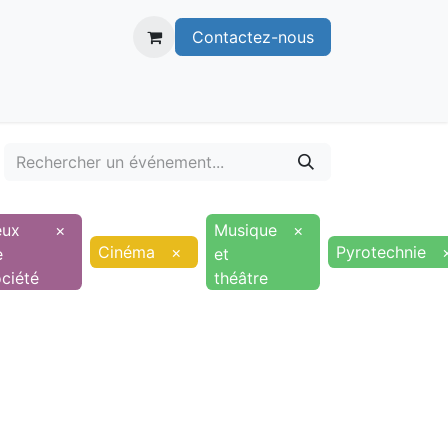
Contactez-nous
itoire
Publications
Voie verte
eux
×
Musique
×
Cinéma
×
Pyrotechnie
e
et
ciété
théâtre