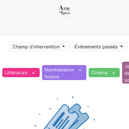
Démarches
Equipements
Evénements
Smart terr
Champ d'intervention
Événements passés
J
Manifestation
×
Littérature
×
Cinéma
×
d
festive
so