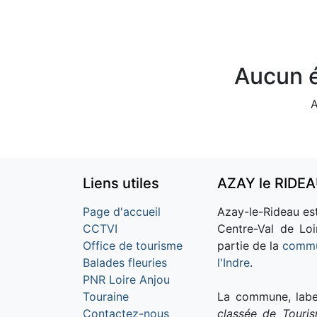
Aucun é
A
Liens utiles
AZAY le RIDE
Page d'accueil
Azay-le-Rideau est
CCTVI
Centre-Val de Loi
Office de tourisme
partie de la
commu
Balades fleuries
l'Indre
.
PNR Loire Anjou
Touraine
La commune, labe
Contactez-nous
classée de Touri