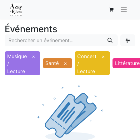
Événements
Musique
×
Concert
×
Santé
×
Littérature
/
/
Lecture
Lecture