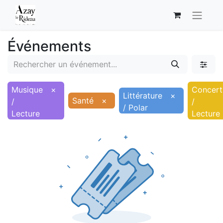
Événements
Musique
×
Concert
Littérature
×
Santé
×
/
/
/ Polar
Lecture
Lecture