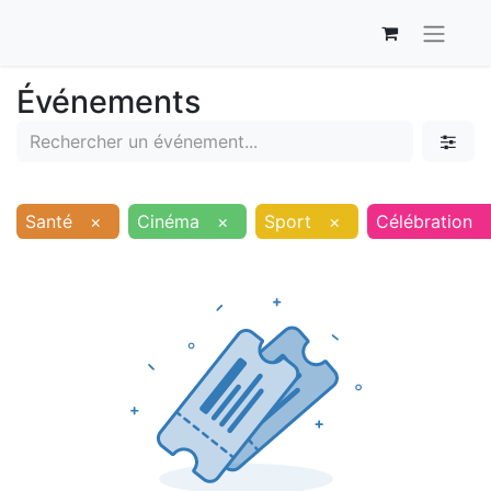
Événements
Santé
×
Cinéma
×
Sport
×
Célébration