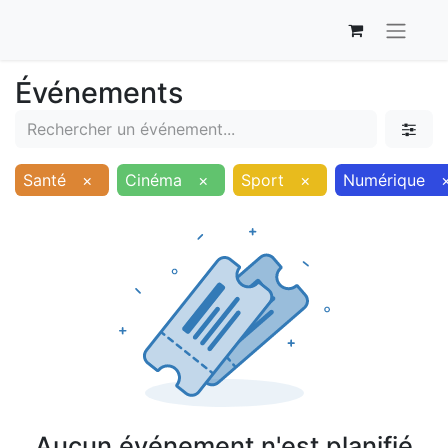
Événements
Santé
×
Cinéma
×
Sport
×
Numérique
Aucun événement n'est planifié