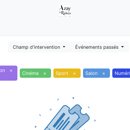
Démarches
Equipements
Evénements
Smart terr
Champ d'intervention
Événements passés
ion
×
Cinéma
×
Sport
×
Salon
×
Numér