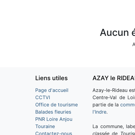
Aucun é
A
Liens utiles
AZAY le RIDE
Page d'accueil
Azay-le-Rideau est
CCTVI
Centre-Val de Loi
Office de tourisme
partie de la
commu
Balades fleuries
l'Indre
.
PNR Loire Anjou
Touraine
La commune, labe
Contactez-nous
classée de Touri