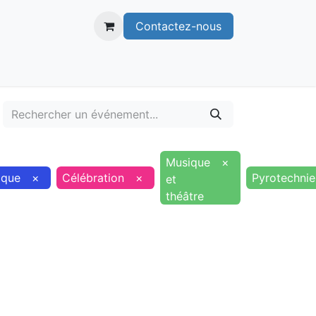
Contactez-nous
itoire
Publications
Voie verte
Musique
×
ique
×
Célébration
×
Pyrotechnie
et
théâtre