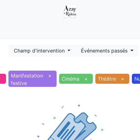
Démarches
Equipements
Evénements
Smart terr
Champ d'intervention
Événements passés
Manifestation
×
×
Cinéma
×
Théâtre
×
N
festive