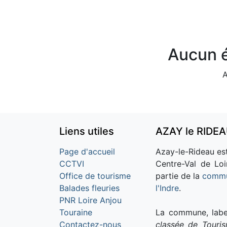
Aucun é
A
Liens utiles
AZAY le RIDE
Page d'accueil
Azay-le-Rideau est
CCTVI
Centre-Val de Loi
Office de tourisme
partie de la
commu
Balades fleuries
l'Indre
.
PNR Loire Anjou
Touraine
La commune, labe
Contactez-nous
classée de Touri