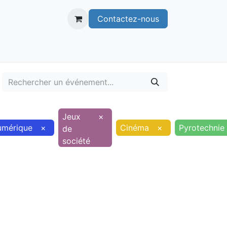
Contactez-nous
itoire
Publications
Voie verte
Jeux
×
umérique
×
Cinéma
×
Pyrotechnie
de
société