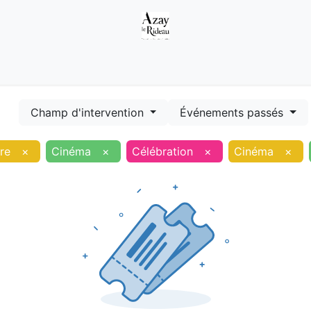
Démarches
Equipements
Evénements
Smart terr
Champ d'intervention
Événements passés
re
×
Cinéma
×
Célébration
×
Cinéma
×