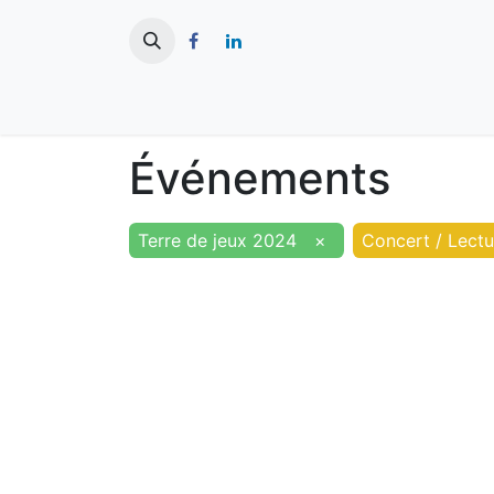
​
Actualités
Ma ville
Tourisme
Événements
Terre de jeux 2024
×
Concert / Lectu