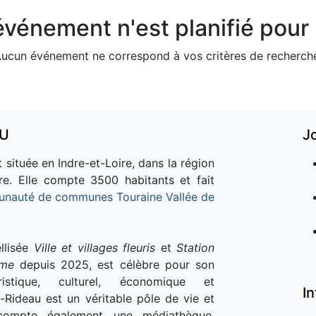
vénement n'est planifié pour l
ucun événement ne correspond à vos critères de recherch
AU
J
 située en Indre-et-Loire, dans la région
re. Elle compte 3500 habitants et fait
nauté de communes Touraine Vallée de
llisée
Ville et villages fleuris
et
Station
sme
depuis 2025, est célèbre pour son
istique, culturel, économique et
I
e-Rideau est un véritable pôle de vie et
e compte également une médiathèque,