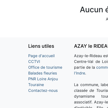
Aucun é
A
Liens utiles
AZAY le RIDE
Page d'accueil
Azay-le-Rideau est
CCTVI
Centre-Val de Loi
Office de tourisme
partie de la
commu
Balades fleuries
l'Indre
.
PNR Loire Anjou
Touraine
La commune, labe
Contactez-nous
classée de Touri
dynamisme tour
associatif. Azay-l
d’activités. Ell