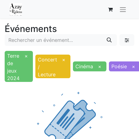
Événements
Terre
×
Concert
×
de
Cinéma
×
Poésie
×
/
jeux
Lecture
2024