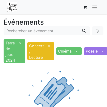
Événements
Terre
×
Concert
×
de
Cinéma
×
Poésie
×
/
jeux
Lecture
2024