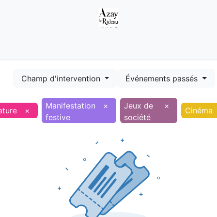
Démarches
Equipements
Evénements
Smart terr
Champ d'intervention
Événements passés
Manifestation
×
Jeux de
×
ature
×
Cinéma
festive
société