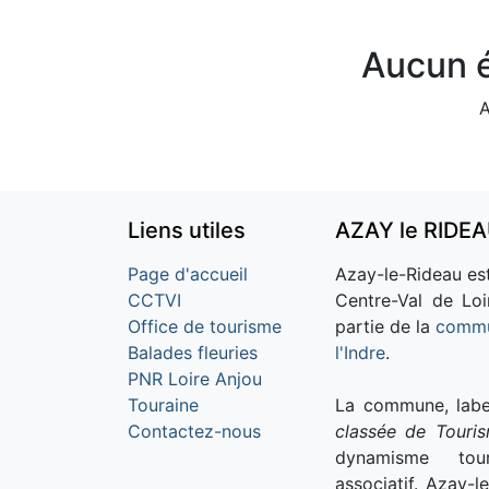
Aucun é
A
Liens utiles
AZAY le RIDE
Page d'accueil
Azay-le-Rideau est
CCTVI
Centre-Val de Loi
Office de tourisme
partie de la
commu
Balades fleuries
l'Indre
.
PNR Loire Anjou
Touraine
La commune, labe
Contactez-nous
classée de Touri
dynamisme tour
associatif. Azay-l