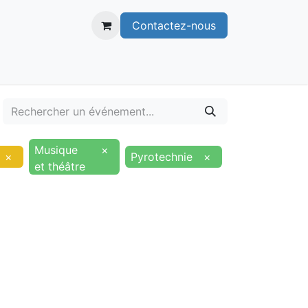
Contactez-nous
itoire
Publications
Voie verte
Musique
×
×
Pyrotechnie
×
et théâtre