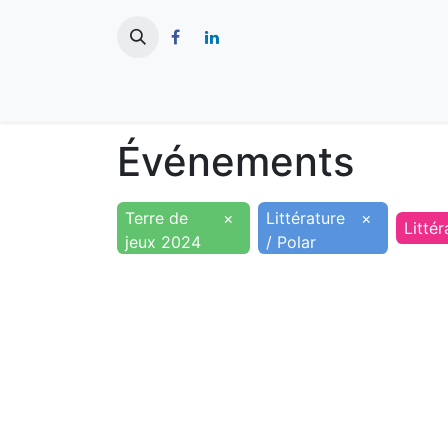
​
Actualités
Ma ville
Tourisme
Événements
Terre de
×
Littérature
×
Littér
jeux 2024
/ Polar