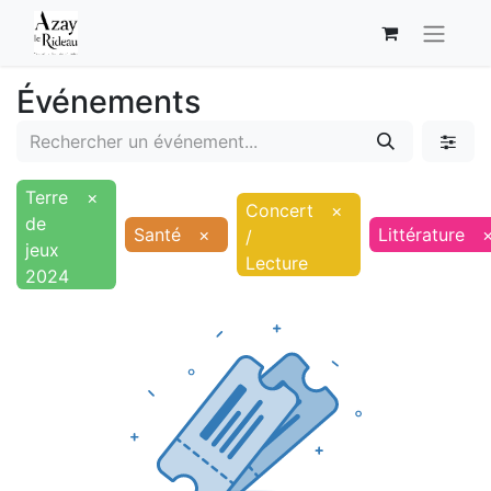
Événements
Terre
×
Concert
×
de
Santé
×
Littérature
/
jeux
Lecture
2024