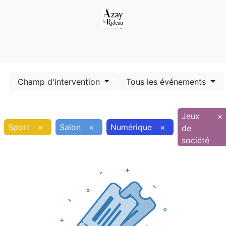
Démarches
Equipements
Evénements
Smart terr
Champ d'intervention
Tous les événements
Jeux
×
Sport
×
Salon
×
Numérique
×
de
société