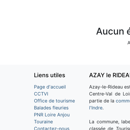
Aucun é
A
Liens utiles
AZAY le RIDE
Page d'accueil
Azay-le-Rideau est
CCTVI
Centre-Val de Loi
Office de tourisme
partie de la
commu
Balades fleuries
l'Indre
.
PNR Loire Anjou
Touraine
La commune, labe
Contactez-nous
classée de Touri