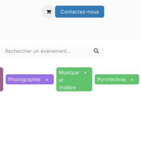
Contactez-nous
itoire
Publications
Voie verte
Musique
×
Photographie
×
Pyrotechnie
×
et
théâtre